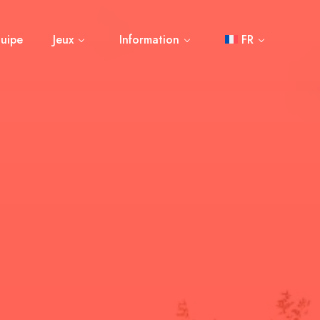
uipe
Jeux
Information
FR