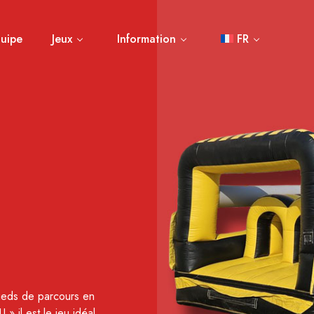
uipe
Jeux
Information
FR
pieds de parcours en
 il est le jeu idéal