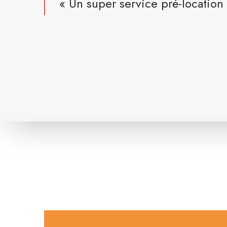
« Un super service pré-location e
L