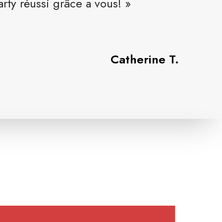
arty réussi grâce a vous! »
Catherine T.
L