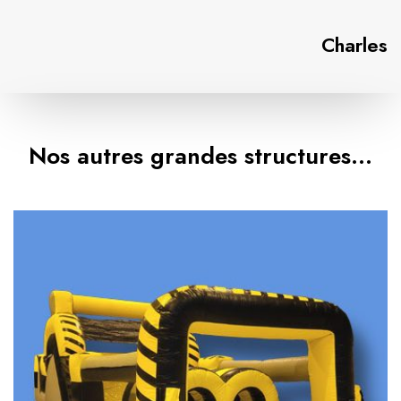
Charles
Nos autres grandes structures…
L
e
T
o
x
i
c