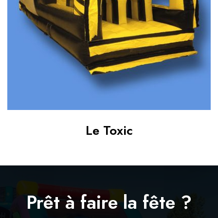
Le Toxic
Le P
Prêt à faire la fête ?