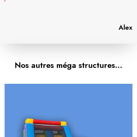
Alex
Nos autres méga structures…
L
e
M
e
g
a